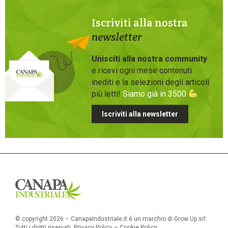
Iscriviti alla nostra
newsletter
Unisciti alla nostra community
e ricevi ogni mese contenuti
inediti e la selezioni degli articoli
più letti!
Siamo già in 3500
Iscriviti alla newsletter
© copyright 2026 – CanapaIndustriale.it è un marchio di Grow Up srl.
Tutti i diritti riservati.
Privacy Policy
–
Cookie Policy