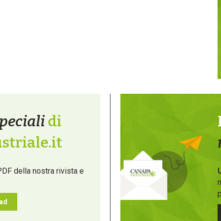
peciali
di
triale.it
PDF della nostra rivista e
m
p
oad