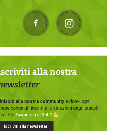
Iscriviti alla nostra
newsletter
Unisciti alla nostra community
e ricevi ogni
ese contenuti inediti e la selezioni degli articoli
iù letti!
Siamo già in 3500
Iscriviti alla newsletter