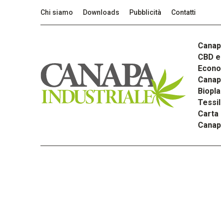
Chi siamo
Downloads
Pubblicità
Contatti
Canap
CBD e 
Econom
Canapa
Biopla
Tessi
Carta
Canap