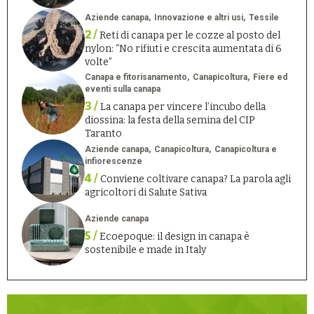
Aziende canapa
Innovazione e altri usi
Tessile
2 /
Reti di canapa per le cozze al posto del
nylon: “No rifiuti e crescita aumentata di 6
volte”
Canapa e fitorisanamento
Canapicoltura
Fiere ed
eventi sulla canapa
3 /
La canapa per vincere l’incubo della
diossina: la festa della semina del CIP
Taranto
Aziende canapa
Canapicoltura
Canapicoltura e
infiorescenze
4 /
Conviene coltivare canapa? La parola agli
agricoltori di Salute Sativa
Aziende canapa
5 /
Ecoepoque: il design in canapa è
sostenibile e made in Italy