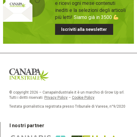
e ricevi ogni mese contenuti
inediti e la selezioni degli articoli
più letti!
Siamo già in 3500
Iscriviti alla newsletter
© copyright 2026 – CanapaIndustriale.it è un marchio di Grow Up srl.
Tutti i diritti riservati.
Privacy Policy
–
Cookie Policy
Testata giornalistica registrata presso Tribunale di Varese, n°9/2020
I nostri partner