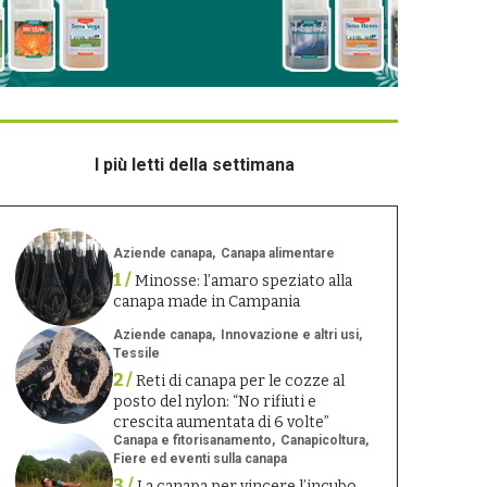
I più letti della settimana
Aziende canapa
Canapa alimentare
1 /
Minosse: l’amaro speziato alla
canapa made in Campania
Aziende canapa
Innovazione e altri usi
Tessile
2 /
Reti di canapa per le cozze al
posto del nylon: “No rifiuti e
crescita aumentata di 6 volte”
Canapa e fitorisanamento
Canapicoltura
Fiere ed eventi sulla canapa
3 /
La canapa per vincere l’incubo