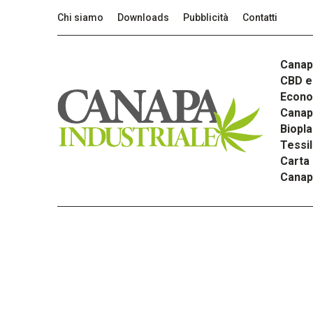
Chi siamo
Downloads
Pubblicità
Contatti
Canap
CBD e 
Econom
Canapa
Biopla
Tessi
Carta
Canap