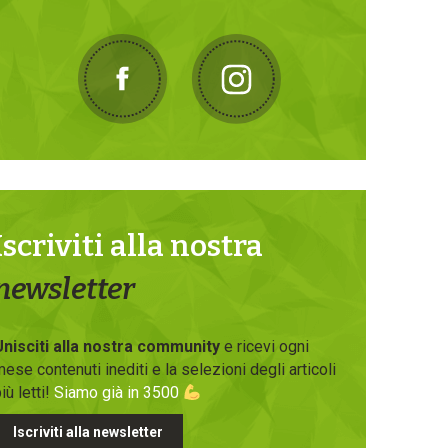
Iscriviti alla nostra
newsletter
Unisciti alla nostra community
e ricevi ogni
ese contenuti inediti e la selezioni degli articoli
iù letti!
Siamo già in 3500
Iscriviti alla newsletter