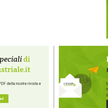
peciali
di
triale.it
PDF della nostra rivista e
m
p
oad