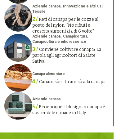
Aziende canapa
Innovazione e altri usi
Tessile
2 /
Reti di canapa per le cozze al
posto del nylon: “No rifiuti e
crescita aumentata di 6 volte”
Aziende canapa
Canapicoltura
Canapicoltura e infiorescenze
3 /
Conviene coltivare canapa? La
parola agli agricoltori di Salute
Sativa
Canapa alimentare
4 /
Canamisù: il tiramisù alla canapa
Aziende canapa
5 /
Ecoepoque: il design in canapa è
sostenibile e made in Italy