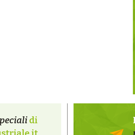
peciali
di
triale.it