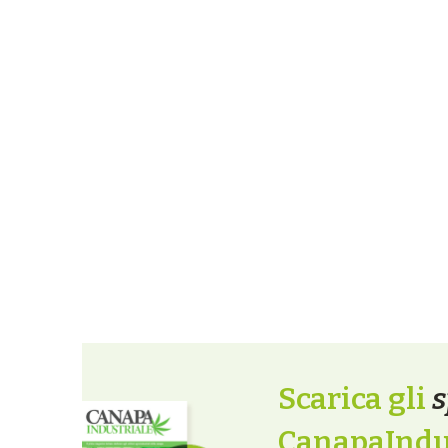
Scarica gli
s
CanapaIndus