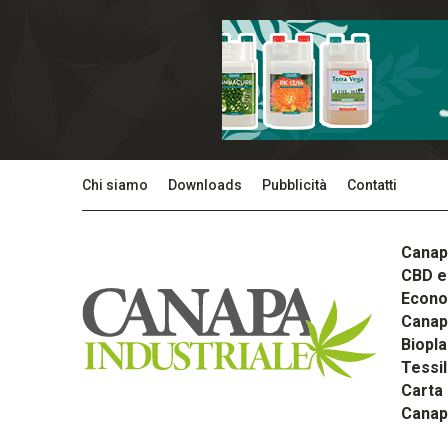
Chi siamo
Downloads
Pubblicità
Contatti
Canap
CBD e 
Econom
Canapa
Biopla
Tessi
Carta
Canap