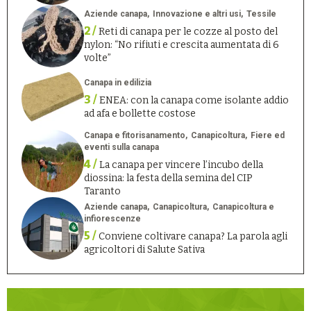
Aziende canapa
Innovazione e altri usi
Tessile
2 /
Reti di canapa per le cozze al posto del
nylon: “No rifiuti e crescita aumentata di 6
volte”
Canapa in edilizia
3 /
ENEA: con la canapa come isolante addio
ad afa e bollette costose
Canapa e fitorisanamento
Canapicoltura
Fiere ed
eventi sulla canapa
4 /
La canapa per vincere l’incubo della
diossina: la festa della semina del CIP
Taranto
Aziende canapa
Canapicoltura
Canapicoltura e
infiorescenze
5 /
Conviene coltivare canapa? La parola agli
agricoltori di Salute Sativa