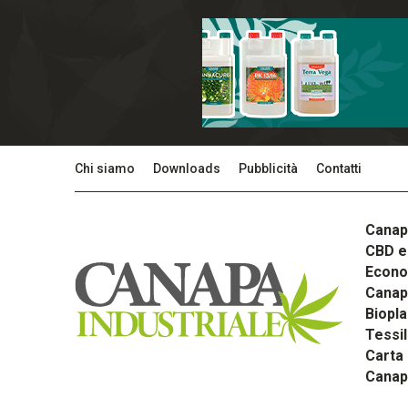
Chi siamo
Downloads
Pubblicità
Contatti
Canap
CBD e 
Econom
Canapa
Biopla
Tessi
Carta
Canap