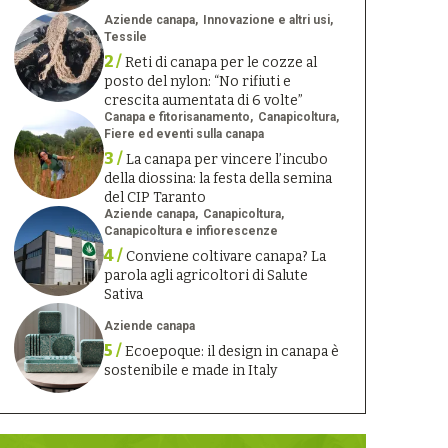
Aziende canapa
Innovazione e altri usi
Tessile
2 /
Reti di canapa per le cozze al
posto del nylon: “No rifiuti e
crescita aumentata di 6 volte”
Canapa e fitorisanamento
Canapicoltura
Fiere ed eventi sulla canapa
3 /
La canapa per vincere l’incubo
della diossina: la festa della semina
del CIP Taranto
Aziende canapa
Canapicoltura
Canapicoltura e infiorescenze
4 /
Conviene coltivare canapa? La
parola agli agricoltori di Salute
Sativa
Aziende canapa
5 /
Ecoepoque: il design in canapa è
sostenibile e made in Italy