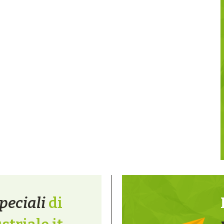
peciali
di