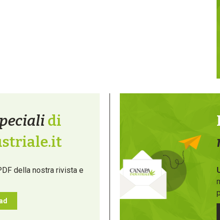
peciali
di
triale.it
PDF della nostra rivista e
m
p
oad