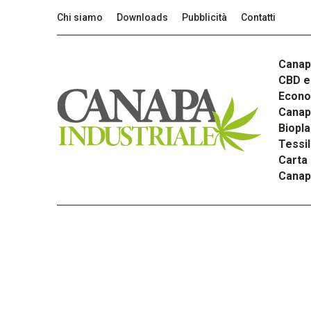
Chi siamo
Downloads
Pubblicità
Contatti
Canap
CBD e 
Econom
Canapa
Biopla
Tessi
Carta
Canap