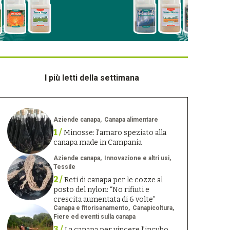
I più letti della settimana
Aziende canapa
Canapa alimentare
1 /
Minosse: l’amaro speziato alla
canapa made in Campania
Aziende canapa
Innovazione e altri usi
Tessile
2 /
Reti di canapa per le cozze al
posto del nylon: “No rifiuti e
crescita aumentata di 6 volte”
Canapa e fitorisanamento
Canapicoltura
Fiere ed eventi sulla canapa
3 /
La canapa per vincere l’incubo