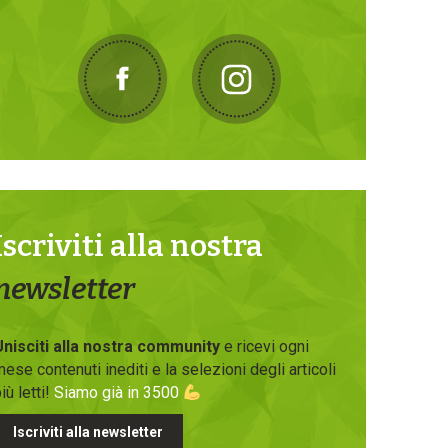
Iscriviti alla nostra
newsletter
Unisciti alla nostra community
e ricevi ogni
ese contenuti inediti e la selezioni degli articoli
iù letti!
Siamo già in 3500
Iscriviti alla newsletter