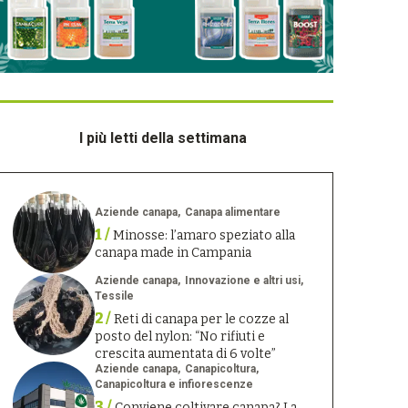
I più letti della settimana
Aziende canapa
Canapa alimentare
1 /
Minosse: l’amaro speziato alla
canapa made in Campania
Aziende canapa
Innovazione e altri usi
Tessile
2 /
Reti di canapa per le cozze al
posto del nylon: “No rifiuti e
crescita aumentata di 6 volte”
Aziende canapa
Canapicoltura
Canapicoltura e infiorescenze
3 /
Conviene coltivare canapa? La