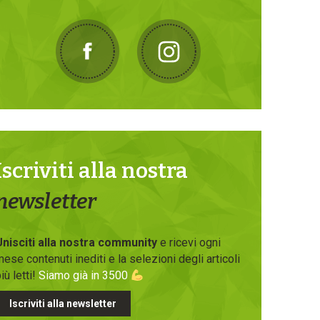
Iscriviti alla nostra
newsletter
Unisciti alla nostra community
e ricevi ogni
ese contenuti inediti e la selezioni degli articoli
iù letti!
Siamo già in 3500
Iscriviti alla newsletter