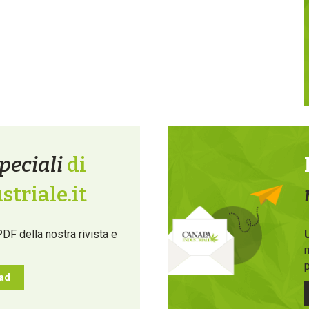
peciali
di
triale.it
PDF della nostra rivista e
m
p
oad