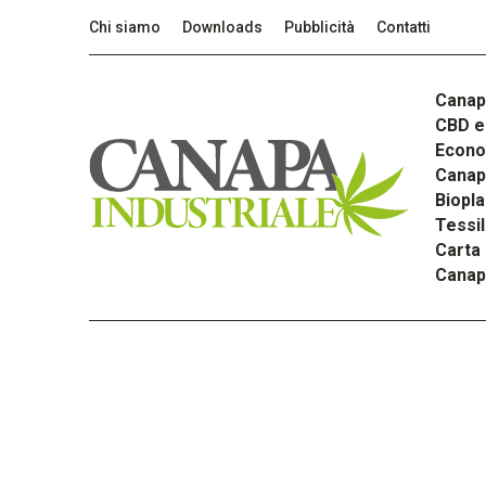
Chi siamo
Downloads
Pubblicità
Contatti
Canap
CBD e 
Econom
Canapa
Biopla
Tessi
Carta
Canap