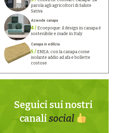
parola agli agricoltori di Salute
Sativa
Aziende canapa
4 /
Ecoepoque: il design in canapa è
sostenibile e made in Italy
Canapa in edilizia
5 /
ENEA: con la canapa come
isolante addio ad afa e bollette
costose
Seguici sui nostri
canali
social