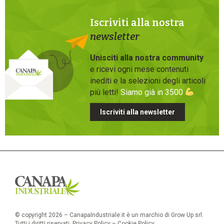
Iscriviti alla nostra
newsletter
Unisciti alla nostra community
e ricevi ogni mese contenuti
inediti e la selezioni degli articoli
più letti!
Siamo già in 3500
Iscriviti alla newsletter
© copyright 2026 – CanapaIndustriale.it è un marchio di Grow Up srl.
Tutti i diritti riservati.
Privacy Policy
–
Cookie Policy