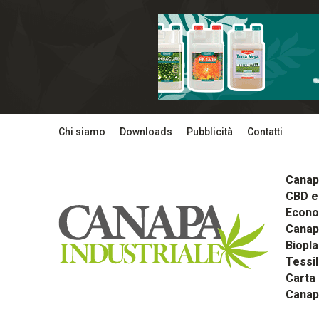
Chi siamo
Downloads
Pubblicità
Contatti
Canap
CBD e 
Econom
Canapa
Biopla
Tessi
Carta
Canap