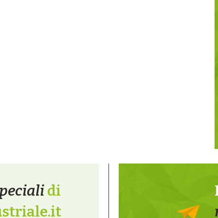
peciali
di
triale.it