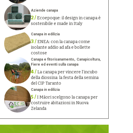
Aziende canapa
2 /
Ecoepoque: il design in canapa è
sostenibile e made in Italy
Canapa in edilizia
3 /
ENEA: con la canapa come
isolante addio ad afa e bollette
costose
Canapa e fitorisanamento
Canapicoltura
Fiere ed eventi sulla canapa
4 /
La canapa per vincere l’incubo
della diossina: la festa della semina
del CIP Taranto
Canapa in edilizia
5 /
I Māori scelgono la canapa per
costruire abitazioni in Nuova
Zelanda