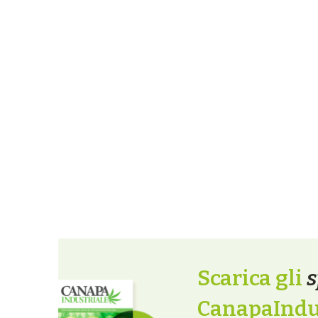
Scarica gli
s
CanapaIndus