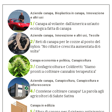
Aziende canapa
Bioplastica in canapa
Innovazione
e altri usi
1 /
Canapa al volante: dall’America un’auto
ecologica fatta di canapa
Aziende canapa
Innovazione e altri usi
Tessile
2 /
Reti di canapa per le cozze al posto del
nylon: “No rifiuti e crescita aumentata di 6
volte”
Canapa economia e politica
Canapicoltura
3 /
Confagricoltura e Coldiretti: “Siamo
pronti a coltivare cannabis terapeutica”
Aziende canapa
Canapicoltura
Canapicoltura e
infiorescenze
4 /
Conviene coltivare canapa? La parola agli
agricoltori di Salute Sativa
Canapa in edilizia
5 /
Fibra di canapa per il sistema antisismico