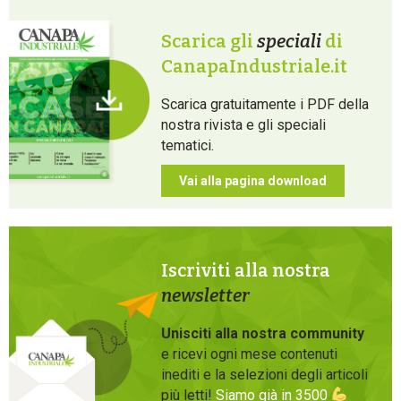
Scarica gli
speciali
di
CanapaIndustriale.it
Scarica gratuitamente i PDF della
nostra rivista e gli speciali
tematici.
Vai alla pagina download
Iscriviti alla nostra
newsletter
Unisciti alla nostra community
e ricevi ogni mese contenuti
inediti e la selezioni degli articoli
più letti!
Siamo già in 3500