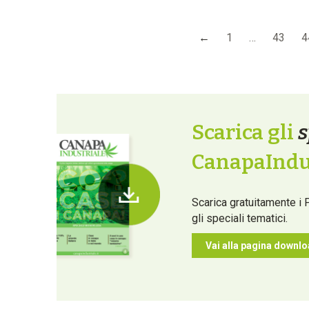
←
1
…
43
4
Scarica gli
s
CanapaIndus
Scarica gratuitamente i 
gli speciali tematici.
Vai alla pagina downl