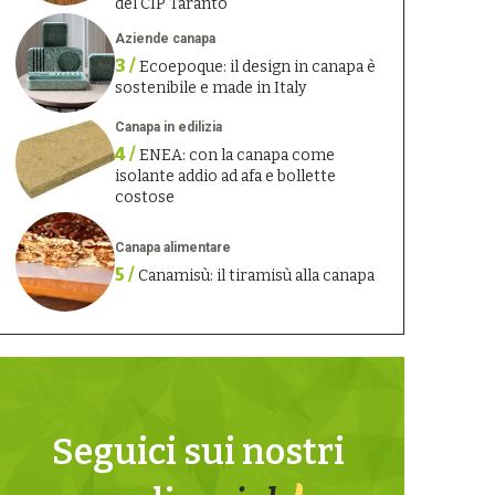
del CIP Taranto
Aziende canapa
3 /
Ecoepoque: il design in canapa è
sostenibile e made in Italy
Canapa in edilizia
4 /
ENEA: con la canapa come
isolante addio ad afa e bollette
costose
Canapa alimentare
5 /
Canamisù: il tiramisù alla canapa
Seguici sui nostri