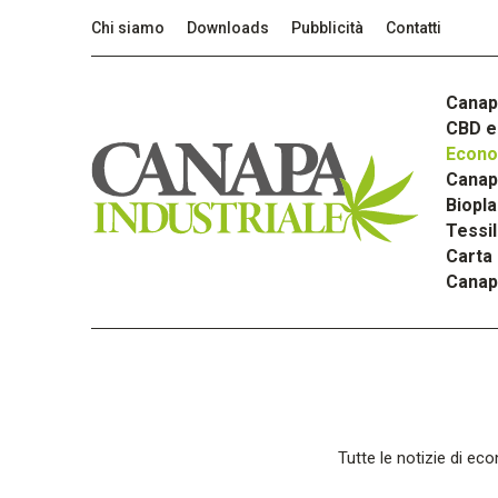
Chi siamo
Downloads
Pubblicità
Contatti
Canap
CBD e 
Econom
Canapa
Biopla
Tessi
Carta
Canap
Tutte le notizie di eco