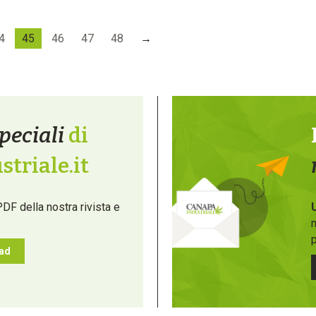
4
45
46
47
48
→
peciali
di
triale.it
PDF della nostra rivista e
m
p
oad