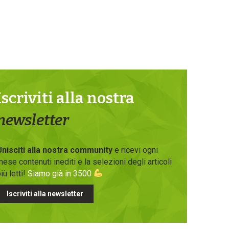
Iscriviti alla nostra
newsletter
Unisciti alla nostra community
e ricevi ogni
ese contenuti inediti e la selezioni degli articoli
iù letti!
Siamo già in 3500
Iscriviti alla newsletter