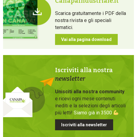
CanapaIndustriale.it
Scarica gratuitamente i PDF della
nostra rivista e gli speciali
tematici.
Vai alla pagina download
Iscriviti alla nostra
newsletter
Unisciti alla nostra community
e ricevi ogni mese contenuti
inediti e la selezioni degli articoli
più letti!
Siamo già in 3500
Iscriviti alla newsletter