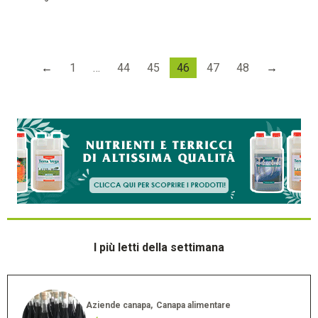
←
1
…
44
45
46
47
48
→
I più letti della settimana
Aziende canapa
Canapa alimentare