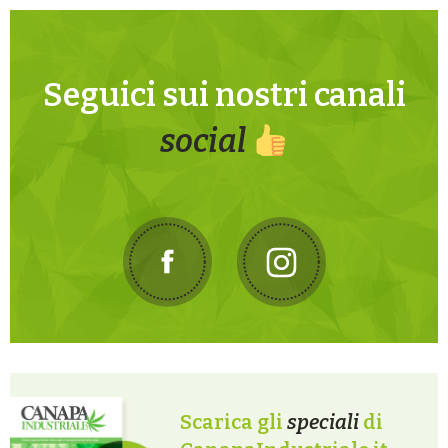
Seguici sui nostri canali
social
Scarica gli
speciali
di