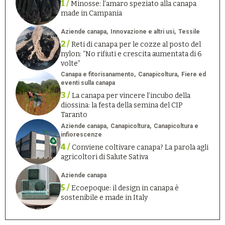
1 /
Minosse: l’amaro speziato alla canapa
made in Campania
Aziende canapa
Innovazione e altri usi
Tessile
2 /
Reti di canapa per le cozze al posto del
nylon: “No rifiuti e crescita aumentata di 6
volte”
Canapa e fitorisanamento
Canapicoltura
Fiere ed
eventi sulla canapa
3 /
La canapa per vincere l’incubo della
diossina: la festa della semina del CIP
Taranto
Aziende canapa
Canapicoltura
Canapicoltura e
infiorescenze
4 /
Conviene coltivare canapa? La parola agli
agricoltori di Salute Sativa
Aziende canapa
5 /
Ecoepoque: il design in canapa è
sostenibile e made in Italy